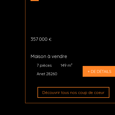
357 000
€
Maison à vendre
7
pièces
149
m²
+ DE DÉTAILS
Anet 28260
Découvrir tous nos coup de coeur