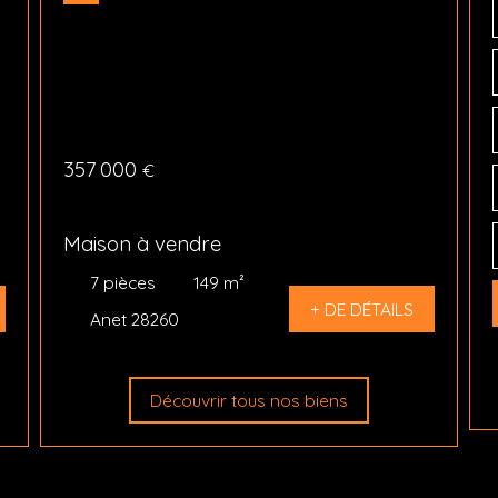
357 000
€
Maison à vendre
7
pièces
149
m²
+ DE DÉTAILS
Anet 28260
Découvrir tous nos biens